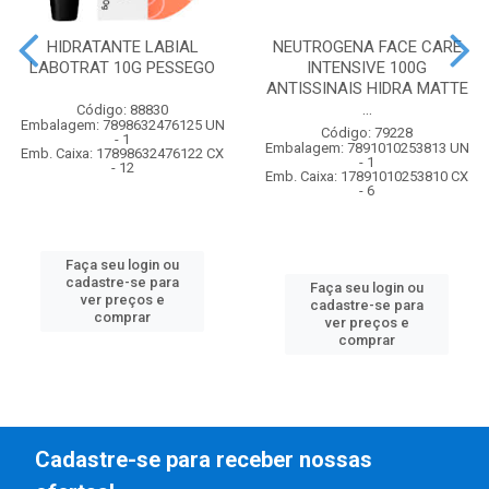
HIDRATANTE LABIAL
NEUTROGENA FACE CARE
LABOTRAT 10G PESSEGO
INTENSIVE 100G
ANTISSINAIS HIDRA MATTE
...
Código: 88830
Embalagem: 7898632476125 UN
Código: 79228
- 1
Embalagem: 7891010253813 UN
Emb. Caixa: 17898632476122 CX
- 1
- 12
Emb. Caixa: 17891010253810 CX
- 6
Faça seu login ou
cadastre-se para
Faça seu login ou
ver preços e
cadastre-se para
comprar
ver preços e
comprar
Cadastre-se para receber nossas