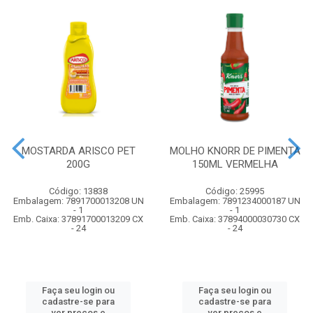
MOSTARDA ARISCO PET
MOLHO KNORR DE PIMENTA
200G
150ML VERMELHA
Código: 13838
Código: 25995
Embalagem: 7891700013208 UN
Embalagem: 7891234000187 UN
- 1
- 1
Emb. Caixa: 37891700013209 CX
Emb. Caixa: 37894000030730 CX
- 24
- 24
Faça seu login ou
Faça seu login ou
cadastre-se para
cadastre-se para
ver preços e
ver preços e