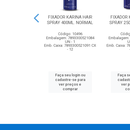
DOR DE PONTAS
FIXADOR KARINA HAIR
FIXADOR 
Y GOLD 42ML
SPRAY 400ML. NORMAL
SPRAY 25
ONE NUTRICAO
PODERO...
Código: 10496
Códig
Embalagem: 7893300521084
Embalagem:
digo: 62133
UN - 1
U
m: 7896000722553
Emb. Caixa: 7893300521091 CX
Emb. Caixa: 
UN - 1
- 12
a: 7896000727947 CX
- 24
Faça seu login ou
Faça se
cadastre-se para
cadast
 seu login ou
ver preços e
ver 
astre-se para
comprar
co
er preços e
comprar