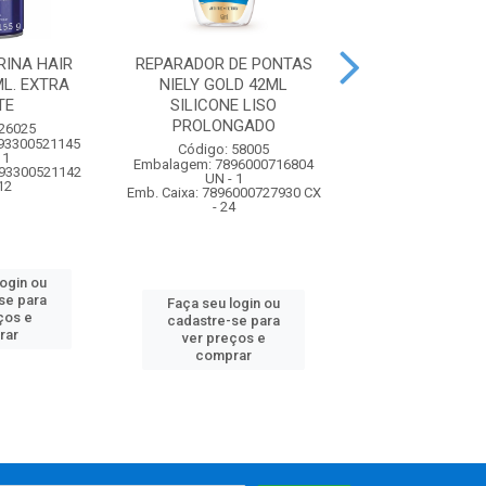
RINA HAIR
REPARADOR DE PONTAS
REPARADOR DE
L. EXTRA
NIELY GOLD 42ML
NIELY GOLD
TE
SILICONE LISO
SILICONE NU
PROLONGADO
PODERO..
 26025
93300521145
Código: 58005
Código: 62
 1
Embalagem: 7896000716804
Embalagem: 7896
893300521142
UN - 1
UN - 1
12
Emb. Caixa: 7896000727930 CX
Emb. Caixa: 789600
- 24
- 24
login ou
se para
Faça seu login ou
Faça seu log
ços e
cadastre-se para
cadastre-se 
rar
ver preços e
ver preços
comprar
comprar