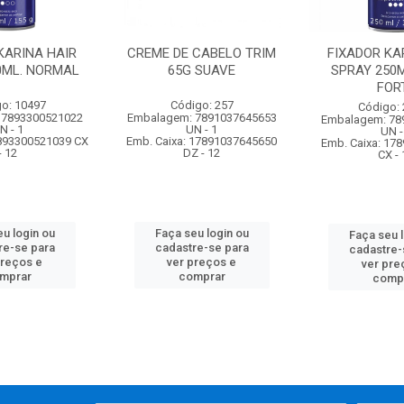
KARINA HAIR
CREME DE CABELO TRIM
FIXADOR KA
0ML. NORMAL
65G SUAVE
SPRAY 250M
FOR
o: 10497
Código: 257
Código:
 7893300521022
Embalagem: 7891037645653
Embalagem: 78
N - 1
UN - 1
UN -
7893300521039 CX
Emb. Caixa: 17891037645650
Emb. Caixa: 17
- 12
DZ - 12
CX - 
u login ou
Faça seu login ou
Faça seu 
re-se para
cadastre-se para
cadastre-
preços e
ver preços e
ver pre
mprar
comprar
comp