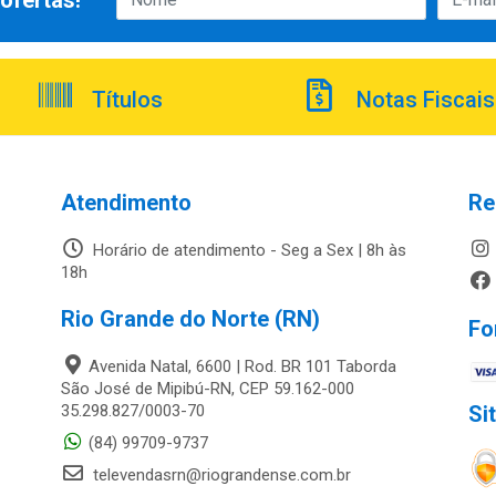
ofertas!
Títulos
Notas Fiscais
Atendimento
Re
Horário de atendimento - Seg a Sex | 8h às
18h
Rio Grande do Norte (RN)
Fo
Avenida Natal, 6600 | Rod. BR 101 Taborda
São José de Mipibú-RN, CEP 59.162-000
35.298.827/0003-70
Si
(84) 99709-9737
televendasrn@riograndense.com.br