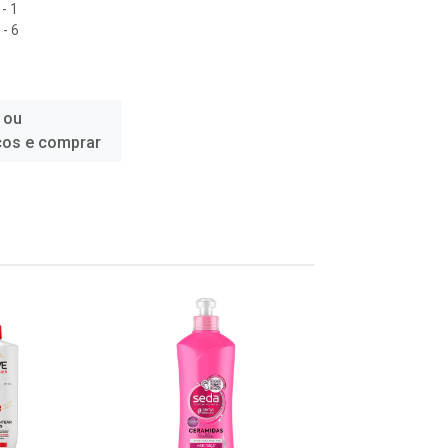
- 1
- 6
 ou
ços e comprar