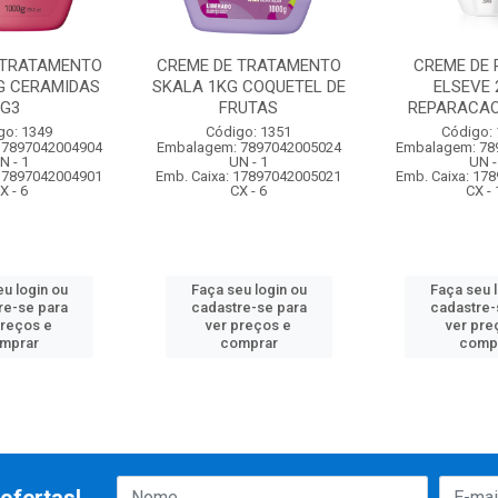
 TRATAMENTO
CREME DE TRATAMENTO
CREME DE 
G CERAMIDAS
SKALA 1KG COQUETEL DE
ELSEVE 
G3
FRUTAS
REPARACAO
go: 1349
Código: 1351
Código:
 7897042004904
Embalagem: 7897042005024
Embalagem: 78
N - 1
UN - 1
UN -
 17897042004901
Emb. Caixa: 17897042005021
Emb. Caixa: 17
X - 6
CX - 6
CX - 
u login ou
Faça seu login ou
Faça seu 
re-se para
cadastre-se para
cadastre-
preços e
ver preços e
ver pre
mprar
comprar
comp