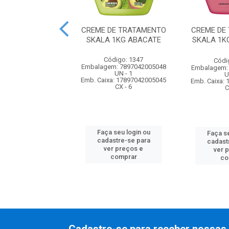
E PENTEAR SEDA
CREME DE TRATAMENTO
CREME DE
0ML PRETOS
SKALA 1KG ABACATE
SKALA 1K
UMINOSOS
Código: 1347
ódigo: 230
Códi
Embalagem: 7897042005048
m: 7898422745301
Embalagem:
UN - 1
UN - 1
U
Emb. Caixa: 17897042005045
xa: 27898422745305
Emb. Caixa:
CX - 6
CX - 12
C
Faça seu login ou
 seu login ou
Faça se
cadastre-se para
astre-se para
cadast
ver preços e
er preços e
ver 
comprar
comprar
co