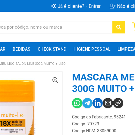
Já é cliente? - Entrar
Não é cl
AR
BEBIDAS
CHECK STAND
HIGIENE PESSOAL
LIMPEZ
EU LISO SALON LINE 300G MUITO + LISO
MASCARA MEU
300G MUITO +
Código do Fabricante: 95241
Código: 70723
Código NCM: 33059000