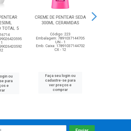
PENTEAR
CREME DE PENTEAR SEDA
CREME DE PENT
250ML
300ML CERAMIDAS
300ML PRE
 TOTAL 5
LUMINOS
Código: 223
 16714
Código: 2
Embalagem: 7891037144705
99026420595
Embalagem: 7898
UN - 1
 1
UN - 1
Emb. Caixa: 17891037144702
899026420592
Emb. Caixa: 27898
CX - 12
12
CX - 12
Faça seu login ou
login ou
Faça seu log
cadastre-se para
se para
cadastre-se 
ver preços e
ços e
ver preços
comprar
rar
comprar