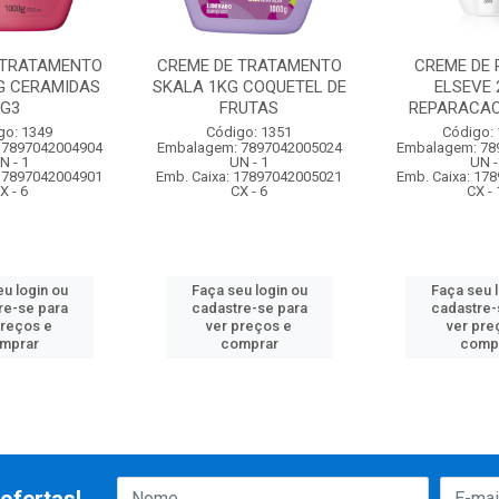
 TRATAMENTO
CREME DE TRATAMENTO
CREME DE 
G CERAMIDAS
SKALA 1KG COQUETEL DE
ELSEVE 
G3
FRUTAS
REPARACAO
go: 1349
Código: 1351
Código:
 7897042004904
Embalagem: 7897042005024
Embalagem: 78
N - 1
UN - 1
UN -
 17897042004901
Emb. Caixa: 17897042005021
Emb. Caixa: 17
X - 6
CX - 6
CX - 
u login ou
Faça seu login ou
Faça seu 
re-se para
cadastre-se para
cadastre-
preços e
ver preços e
ver pre
mprar
comprar
comp