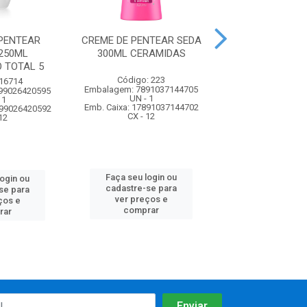
PENTEAR
CREME DE PENTEAR SEDA
CREME DE PENT
250ML
300ML CERAMIDAS
300ML PRE
 TOTAL 5
LUMINOS
Código: 223
 16714
Código: 2
Embalagem: 7891037144705
99026420595
Embalagem: 7898
UN - 1
 1
UN - 1
Emb. Caixa: 17891037144702
899026420592
Emb. Caixa: 27898
CX - 12
12
CX - 12
Faça seu login ou
login ou
Faça seu log
cadastre-se para
se para
cadastre-se 
ver preços e
ços e
ver preços
comprar
rar
comprar