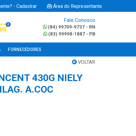
iente? - Cadastrar
Área do Representante
Fale Conosco
0
(84) 99709-9737 - RN
(83) 99998-1887 - PB
A
FORNECEDORES
VOLTAR
CENT 430G NIELY
ILAG. A.COC