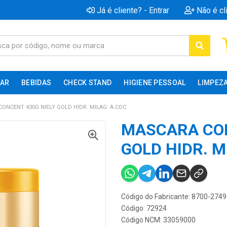
Já é cliente? - Entrar
Não é cl
AR
BEBIDAS
CHECK STAND
HIGIENE PESSOAL
LIMPEZ
ONCENT 430G NIELY GOLD HIDR. MILAG. A.COC
MASCARA CON
GOLD HIDR. M
Código do Fabricante: 8700-2749
Código: 72924
Código NCM: 33059000