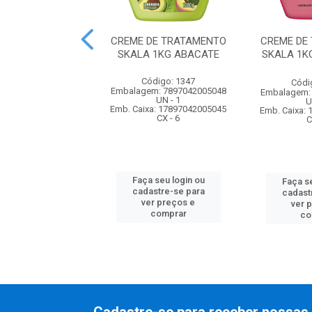
E PENTEAR SEDA
CREME DE TRATAMENTO
CREME DE
0ML PRETOS
SKALA 1KG ABACATE
SKALA 1K
UMINOSOS
Código: 1347
ódigo: 230
Códi
Embalagem: 7897042005048
m: 7898422745301
Embalagem:
UN - 1
UN - 1
U
Emb. Caixa: 17897042005045
xa: 27898422745305
Emb. Caixa:
CX - 6
CX - 12
C
Faça seu login ou
 seu login ou
Faça se
cadastre-se para
astre-se para
cadast
ver preços e
er preços e
ver 
comprar
comprar
co