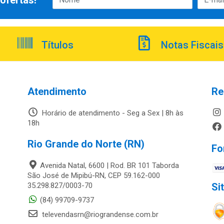
ofertas!
Títulos
Notas Fiscais
Atendimento
Re
Horário de atendimento - Seg a Sex | 8h às
18h
Rio Grande do Norte (RN)
Fo
Avenida Natal, 6600 | Rod. BR 101 Taborda
São José de Mipibú-RN, CEP 59.162-000
35.298.827/0003-70
Si
(84) 99709-9737
televendasrn@riograndense.com.br