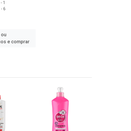
- 1
- 6
 ou
ços e comprar