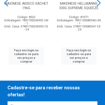
MAIONESE ARISCO SACHET
MAIONESE HELLMANNS
196G
330G SUPREME SQUEEZE
Código: 8522
Código: 81071
Embalagem: 7891700206952 UN
Embalagem: 7891150080546 UN
- 1
- 1
Emb. Caixa: 37891700206953 CX
Emb. Caixa: 37891150080547 CX
- 24
- 24
Faça seu login ou
Faça seu login ou
cadastre-se para
cadastre-se para
ver preços e
ver preços e
comprar
comprar
Cadastre-se para receber nossas
ofertas!