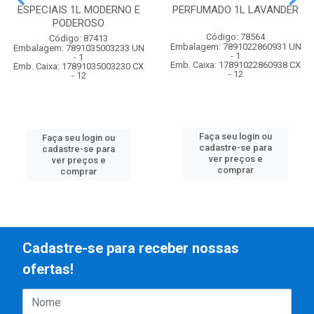
ESPECIAIS 1L MODERNO E
PERFUMADO 1L LAVANDER
PODEROSO
Código: 78564
Código: 87413
Embalagem: 7891022860931 UN
Embalagem: 7891035003233 UN
- 1
- 1
Emb. Caixa: 17891022860938 CX
Emb. Caixa: 17891035003230 CX
- 12
- 12
Faça seu login ou
Faça seu login ou
cadastre-se para
cadastre-se para
ver preços e
ver preços e
comprar
comprar
Cadastre-se para receber nossas
ofertas!