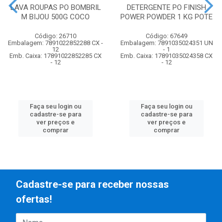
LAVA ROUPAS PO BOMBRIL
DETERGENTE PO FINISH
M BIJOU 500G COCO
POWER POWDER 1 KG POTE
Código: 26710
Código: 67649
Embalagem: 7891022852288 CX -
Embalagem: 7891035024351 UN
12
- 1
Emb. Caixa: 17891022852285 CX
Emb. Caixa: 17891035024358 CX
- 12
- 12
Faça seu login ou
Faça seu login ou
cadastre-se para
cadastre-se para
ver preços e
ver preços e
comprar
comprar
Cadastre-se para receber nossas
ofertas!