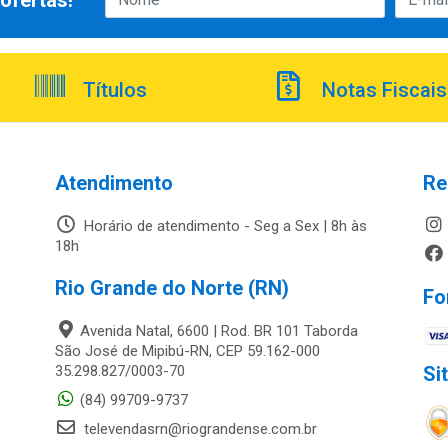
ofertas!
Títulos
Notas Fiscais
Atendimento
Re
Horário de atendimento - Seg a Sex | 8h às
18h
Rio Grande do Norte (RN)
Fo
Avenida Natal, 6600 | Rod. BR 101 Taborda
São José de Mipibú-RN, CEP 59.162-000
35.298.827/0003-70
Si
(84) 99709-9737
televendasrn@riograndense.com.br