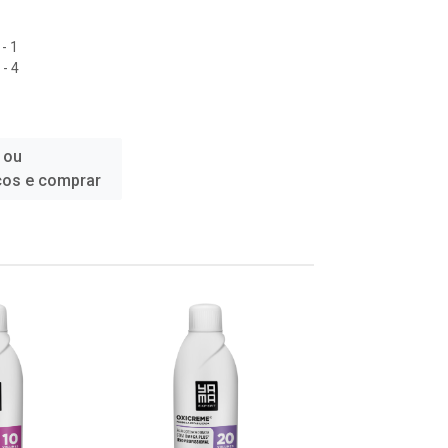
- 1
- 4
 ou
ços e comprar