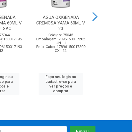
GENADA
AGUA OXIGENADA
AGUA OXIGE
MA 60ML V
CREMOSA YAMA 60ML V
CREMOSA YAMA
ULSAO
20
30
 75044
Código: 75045
Código: 75
96150017196
Embalagem: 7896150017202
Embalagem: 7896
 1
UN - 1
UN - 1
896150017193
Emb. Caixa: 17896150017209
Emb. Caixa: 17896
12
CX - 12
CX - 12
login ou
Faça seu login ou
Faça seu log
se para
cadastre-se para
cadastre-se 
ços e
ver preços e
ver preços
rar
comprar
comprar