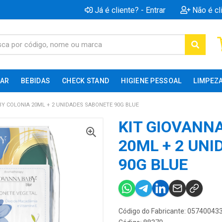
Já é cliente? - Entrar
Não é cl
AR
BEBIDAS
CHECK STAND
HIGIENE PESSOAL
LIMPEZ
BY COLONIA 20ML + 2 UNIDADES SABONETE 90G BLUE
KIT GIOVANN
20ML + 2 UN
90G BLUE
Código do Fabricante: 05740043