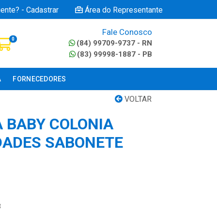
iente? - Cadastrar
Área do Representante
Fale Conosco
0
(84) 99709-9737 - RN
(83) 99998-1887 - PB
A
FORNECEDORES
VOLTAR
A BABY COLONIA
IDADES SABONETE
3