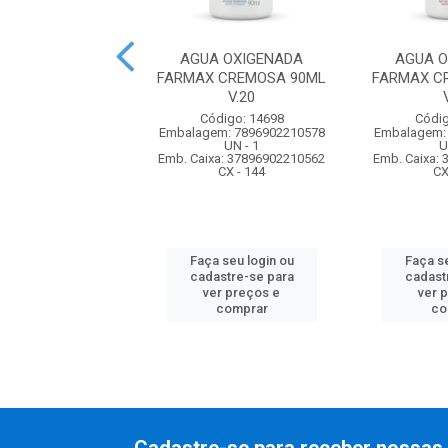
 OXIGENADA
AGUA OXIGENADA
AGUA O
A YAMA 60ML V
FARMAX CREMOSA 90ML
FARMAX C
30
V.20
digo: 75046
Código: 14698
Códig
m: 7896150017219
Embalagem: 7896902210578
Embalagem:
UN - 1
UN - 1
U
xa: 17896150017216
Emb. Caixa: 37896902210562
Emb. Caixa:
CX - 12
CX - 144
CX
 seu login ou
Faça seu login ou
Faça se
astre-se para
cadastre-se para
cadast
er preços e
ver preços e
ver 
comprar
comprar
co