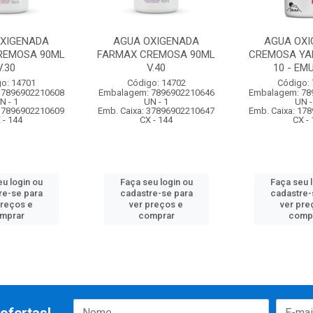
XIGENADA
AGUA OXIGENADA
AGUA OXI
REMOSA 90ML
FARMAX CREMOSA 90ML
CREMOSA YA
V.30
V.40
10 - EM
o: 14701
Código: 14702
Código:
 7896902210608
Embalagem: 7896902210646
Embalagem: 78
N - 1
UN - 1
UN -
 37896902210609
Emb. Caixa: 37896902210647
Emb. Caixa: 17
 - 144
CX - 144
CX - 
u login ou
Faça seu login ou
Faça seu 
re-se para
cadastre-se para
cadastre-
preços e
ver preços e
ver pre
mprar
comprar
comp