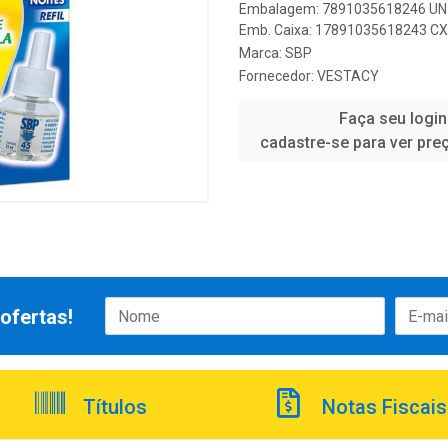
Embalagem: 7891035618246 UN 
Emb. Caixa: 17891035618243 CX 
Marca:
SBP
Fornecedor:
VESTACY
Faça seu login
cadastre-se para ver pre
ofertas!
Títulos
Notas Fiscais