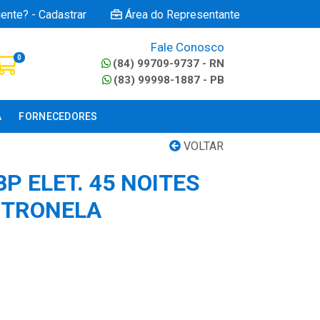
iente? - Cadastrar
Área do Representante
Fale Conosco
0
(84) 99709-9737 - RN
(83) 99998-1887 - PB
A
FORNECEDORES
VOLTAR
BP ELET. 45 NOITES
CITRONELA