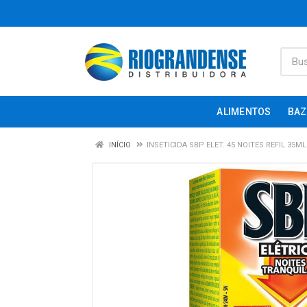
ALIMENTOS
BAZ
INÍCIO
INSETICIDA SBP ELET. 45 NOITES REFIL 35M