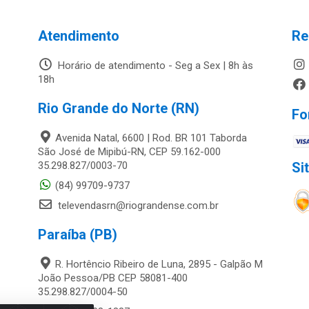
Atendimento
Re
Horário de atendimento - Seg a Sex | 8h às
18h
Rio Grande do Norte (RN)
Fo
Avenida Natal, 6600 | Rod. BR 101 Taborda
São José de Mipibú-RN, CEP 59.162-000
35.298.827/0003-70
Si
(84) 99709-9737
televendasrn@riograndense.com.br
Paraíba (PB)
R. Hortêncio Ribeiro de Luna, 2895 - Galpão M
João Pessoa/PB CEP 58081-400
35.298.827/0004-50