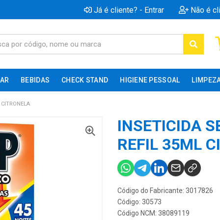
Já é cliente? - Entrar
Não é cl
AR
BEBIDAS
CHECK STAND
HIGIENE PESSOAL
LIMPEZ
L CITRONELA
INSETICIDA S
REFIL 35ML 
Código do Fabricante: 3017826
Código: 30573
Código NCM: 38089119