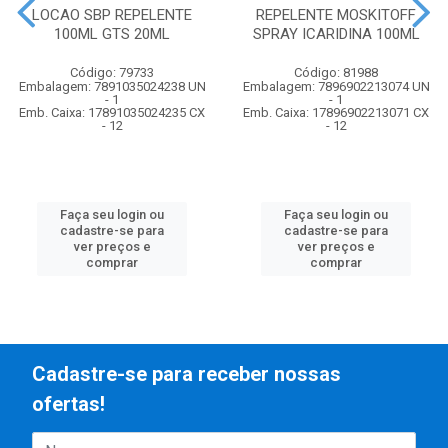
LOCAO SBP REPELENTE
REPELENTE MOSKITOFF
100ML GTS 20ML
SPRAY ICARIDINA 100ML
Código: 79733
Código: 81988
Embalagem: 7891035024238 UN
Embalagem: 7896902213074 UN
- 1
- 1
Emb. Caixa: 17891035024235 CX
Emb. Caixa: 17896902213071 CX
- 12
- 12
Faça seu login ou
Faça seu login ou
cadastre-se para
cadastre-se para
ver preços e
ver preços e
comprar
comprar
Cadastre-se para receber nossas
ofertas!