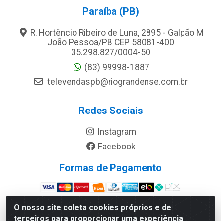
Paraíba (PB)
R. Hortêncio Ribeiro de Luna, 2895 - Galpão M
João Pessoa/PB CEP 58081-400
35.298.827/0004-50
(83) 99998-1887
televendaspb@riograndense.com.br
Redes Sociais
Instagram
Facebook
Formas de Pagamento
Site Seguro
O nosso site coleta cookies próprios e de
terceiros para proporcionar uma experiência