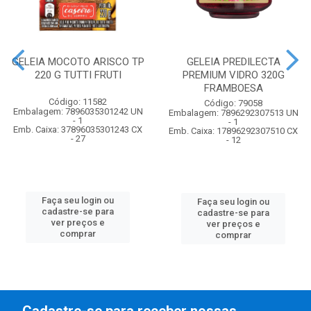
GELEIA MOCOTO ARISCO TP
GELEIA PREDILECTA
220 G TUTTI FRUTI
PREMIUM VIDRO 320G
FRAMBOESA
Código: 11582
Código: 79058
Embalagem: 7896035301242 UN
Embalagem: 7896292307513 UN
- 1
- 1
Emb. Caixa: 37896035301243 CX
Emb. Caixa: 17896292307510 CX
- 27
- 12
Faça seu login ou
Faça seu login ou
cadastre-se para
cadastre-se para
ver preços e
ver preços e
comprar
comprar