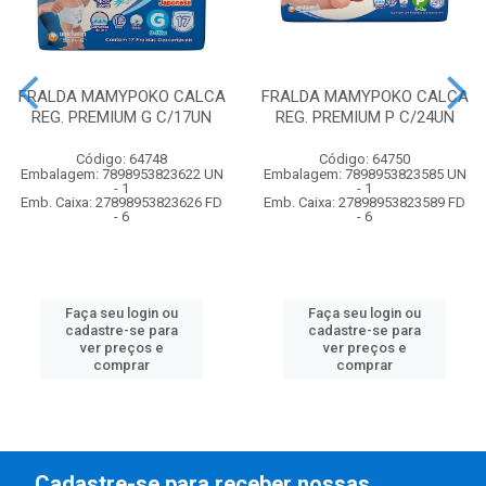
FRALDA MAMYPOKO CALCA
FRALDA MAMYPOKO CALCA
REG. PREMIUM G C/17UN
REG. PREMIUM P C/24UN
Código: 64748
Código: 64750
Embalagem: 7898953823622 UN
Embalagem: 7898953823585 UN
- 1
- 1
Emb. Caixa: 27898953823626 FD
Emb. Caixa: 27898953823589 FD
- 6
- 6
Faça seu login ou
Faça seu login ou
cadastre-se para
cadastre-se para
ver preços e
ver preços e
comprar
comprar
Cadastre-se para receber nossas