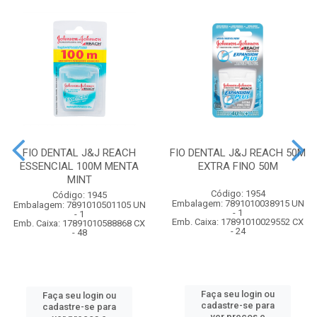
FIO DENTAL J&J REACH
FIO DENTAL J&J REACH 50M
ESSENCIAL 100M MENTA
EXTRA FINO 50M
MINT
Código: 1954
Código: 1945
Embalagem: 7891010038915 UN
Embalagem: 7891010501105 UN
- 1
- 1
Emb. Caixa: 17891010029552 CX
Emb. Caixa: 17891010588868 CX
- 24
- 48
Faça seu login ou
Faça seu login ou
cadastre-se para
cadastre-se para
ver preços e