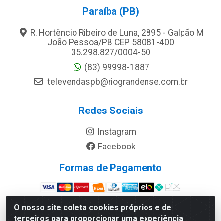
Paraíba (PB)
R. Hortêncio Ribeiro de Luna, 2895 - Galpão M
João Pessoa/PB CEP 58081-400
35.298.827/0004-50
(83) 99998-1887
televendaspb@riograndense.com.br
Redes Sociais
Instagram
Facebook
Formas de Pagamento
Site Seguro
O nosso site coleta cookies próprios e de
terceiros para proporcionar uma experiência