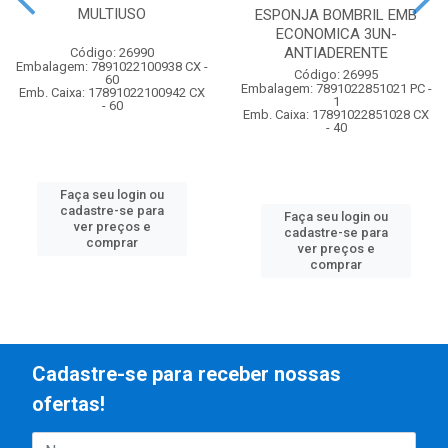
MULTIUSO
ESPONJA BOMBRIL EMB
ECONOMICA 3UN-
ANTIADERENTE
Código: 26990
Embalagem: 7891022100938 CX -
Código: 26995
60
Embalagem: 7891022851021 PC -
Emb. Caixa: 17891022100942 CX
1
- 60
Emb. Caixa: 17891022851028 CX
- 40
Faça seu login ou
cadastre-se para
Faça seu login ou
ver preços e
cadastre-se para
comprar
ver preços e
comprar
Cadastre-se para receber nossas
ofertas!