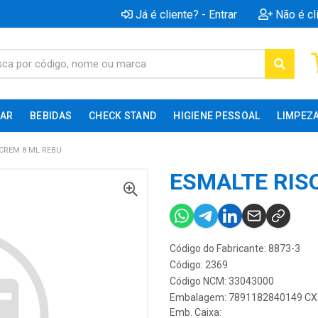
Já é cliente? - Entrar
Não é cl
AR
BEBIDAS
CHECK STAND
HIGIENE PESSOAL
LIMPEZ
CREM 8 ML REBU
ESMALTE RIS
Código do Fabricante: 8873-3
Código: 2369
Código NCM: 33043000
Embalagem: 7891182840149 CX 
Emb. Caixa: