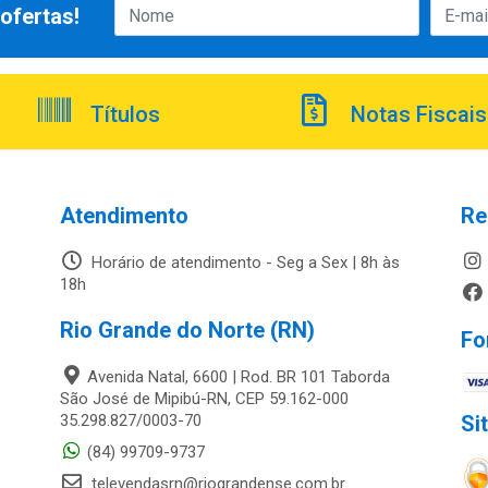
ofertas!
Títulos
Notas Fiscais
Atendimento
Re
Horário de atendimento - Seg a Sex | 8h às
18h
Rio Grande do Norte (RN)
Fo
Avenida Natal, 6600 | Rod. BR 101 Taborda
São José de Mipibú-RN, CEP 59.162-000
35.298.827/0003-70
Si
(84) 99709-9737
televendasrn@riograndense.com.br