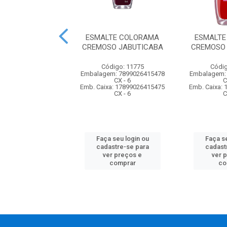
TE COLORAMA
ESMALTE COLORAMA
ESMALTE
SO CHIC BEGE
CREMOSO JABUTICABA
CREMOSO 
ódigo: 1983
Código: 11775
Códig
m: 7899026413764
Embalagem: 7899026415478
Embalagem:
CX - 6
CX - 6
C
xa: 17899026413761
Emb. Caixa: 17899026415475
Emb. Caixa:
CX - 6
CX - 6
C
 seu login ou
Faça seu login ou
Faça se
astre-se para
cadastre-se para
cadast
er preços e
ver preços e
ver 
comprar
comprar
co