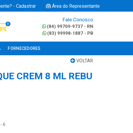
iente? - Cadastrar
Área do Representante
Fale Conosco
0
(84) 99709-9737 - RN
(83) 99998-1887 - PB
A
FORNECEDORES
VOLTAR
QUE CREM 8 ML REBU
- 6