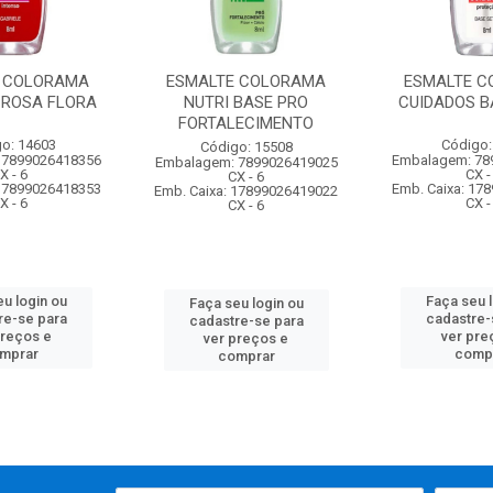
 COLORAMA
ESMALTE COLORAMA
ESMALTE 
ROSA FLORA
NUTRI BASE PRO
CUIDADOS B
FORTALECIMENTO
o: 14603
Código:
Código: 15508
 7899026418356
Embalagem: 78
Embalagem: 7899026419025
X - 6
CX -
CX - 6
 17899026418353
Emb. Caixa: 17
Emb. Caixa: 17899026419022
X - 6
CX -
CX - 6
u login ou
Faça seu 
Faça seu login ou
re-se para
cadastre-
cadastre-se para
preços e
ver pre
ver preços e
mprar
comp
comprar