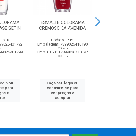
COLORAMA
ESMALTE COLORAMA
ESMALTE CO
ASE SETIN
CREMOSO 5A AVENIDA
CREMOSO CHI
 1910
Código: 1960
Código: 19
99026401792
Embalagem: 7899026410190
Embalagem: 7899
 6
CX - 6
CX - 6
899026401799
Emb. Caixa: 17899026410197
Emb. Caixa: 17899
 6
CX - 6
CX - 6
login ou
Faça seu login ou
Faça seu log
se para
cadastre-se para
cadastre-se 
ços e
ver preços e
ver preços
rar
comprar
comprar