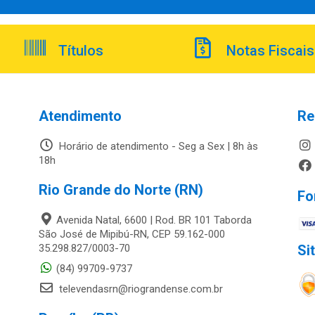
Títulos
Notas Fiscais
Atendimento
Re
Horário de atendimento - Seg a Sex | 8h às
18h
Rio Grande do Norte (RN)
Fo
Avenida Natal, 6600 | Rod. BR 101 Taborda
São José de Mipibú-RN, CEP 59.162-000
35.298.827/0003-70
Si
(84) 99709-9737
televendasrn@riograndense.com.br