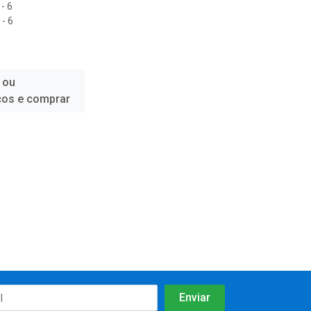
- 6
- 6
 ou
ços e comprar