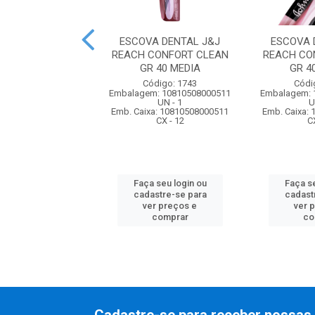
DENTAL COLGATE
ESCOVA DENTAL J&J
ESCOVA 
 CLEAN MEDIA
REACH CONFORT CLEAN
REACH CO
GR 40 MEDIA
GR 4
ódigo: 213
Código: 1743
Códi
m: 5900273001566
Embalagem: 10810508000511
Embalagem: 
PC - 6
UN - 1
U
xa: 45900273001564
Emb. Caixa: 10810508000511
Emb. Caixa:
CX - 48
CX - 12
C
 seu login ou
Faça seu login ou
Faça se
astre-se para
cadastre-se para
cadast
er preços e
ver preços e
ver 
comprar
comprar
co