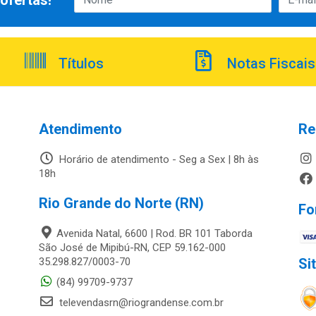
ofertas!
Títulos
Notas Fiscais
Atendimento
Re
Horário de atendimento - Seg a Sex | 8h às
18h
Rio Grande do Norte (RN)
Fo
Avenida Natal, 6600 | Rod. BR 101 Taborda
São José de Mipibú-RN, CEP 59.162-000
35.298.827/0003-70
Si
(84) 99709-9737
televendasrn@riograndense.com.br