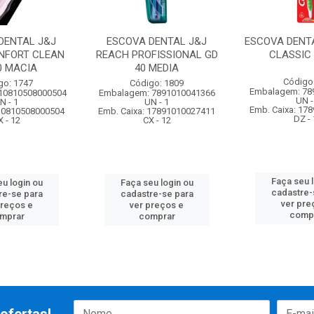
DENTAL J&J
ESCOVA DENTAL J&J
ESCOVA DENT
NFORT CLEAN
REACH PROFISSIONAL GD
CLASSIC
0 MACIA
40 MEDIA
Código
go: 1747
Código: 1809
Embalagem: 78
10810508000504
Embalagem: 7891010041366
UN -
N - 1
UN - 1
Emb. Caixa: 17
 10810508000504
Emb. Caixa: 17891010027411
DZ - 
X - 12
CX - 12
Faça seu 
u login ou
Faça seu login ou
cadastre-
re-se para
cadastre-se para
ver pre
preços e
ver preços e
comp
mprar
comprar