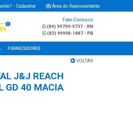
iente? - Cadastrar
Área do Representante
Fale Conosco
0
(84) 99709-9737 - RN
(83) 99998-1887 - PB
A
FORNECEDORES
VOLTAR
AL J&J REACH
L GD 40 MACIA