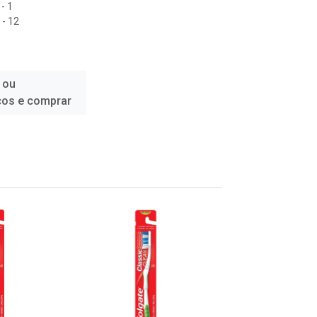
- 1
- 12
 ou
ços e comprar