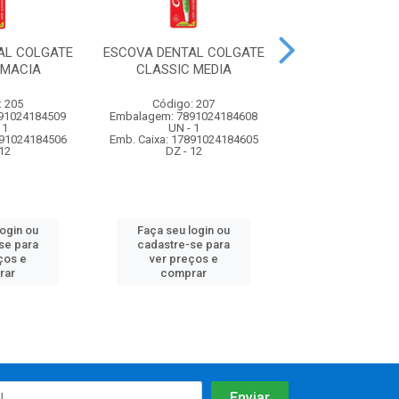
AL COLGATE
ESCOVA DENTAL COLGATE
ESCOVA DENTAL
 MACIA
CLASSIC MEDIA
EXTRA CLEAN
: 205
Código: 207
Código: 2
91024184509
Embalagem: 7891024184608
Embalagem: 5900
 1
UN - 1
PC - 6
891024184506
Emb. Caixa: 17891024184605
Emb. Caixa: 45900
12
DZ - 12
CX - 48
login ou
Faça seu login ou
Faça seu log
se para
cadastre-se para
cadastre-se 
ços e
ver preços e
ver preços
rar
comprar
comprar