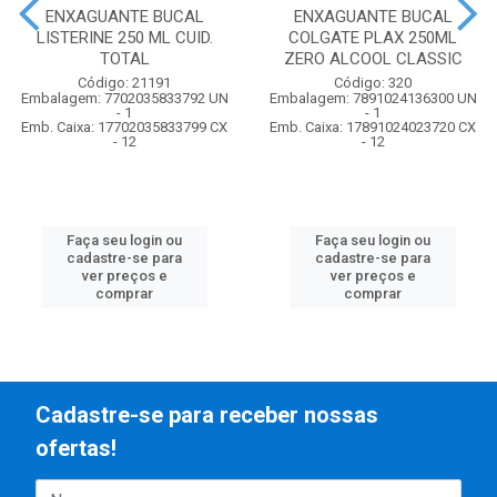
ENXAGUANTE BUCAL
ENXAGUANTE BUCAL
LISTERINE 250 ML CUID.
COLGATE PLAX 250ML
TOTAL
ZERO ALCOOL CLASSIC
Código: 21191
Código: 320
Embalagem: 7702035833792 UN
Embalagem: 7891024136300 UN
- 1
- 1
Emb. Caixa: 17702035833799 CX
Emb. Caixa: 17891024023720 CX
- 12
- 12
Faça seu login ou
Faça seu login ou
cadastre-se para
cadastre-se para
ver preços e
ver preços e
comprar
comprar
Cadastre-se para receber nossas
ofertas!