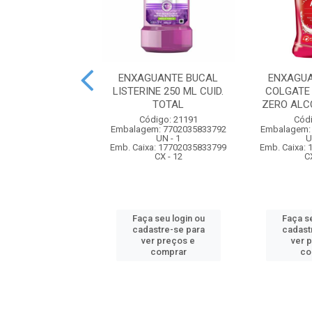
UANTE BUCAL
ENXAGUANTE BUCAL
ENXAGUA
L 250ML FLUOR
LISTERINE 250 ML CUID.
COLGATE
TOTAL
ZERO ALC
digo: 56289
Código: 21191
Códi
m: 7896714275437
Embalagem: 7702035833792
Embalagem:
UN - 1
UN - 1
U
xa: 17896714275434
Emb. Caixa: 17702035833799
Emb. Caixa:
CX - 24
CX - 12
C
 seu login ou
Faça seu login ou
Faça se
astre-se para
cadastre-se para
cadast
er preços e
ver preços e
ver 
comprar
comprar
co