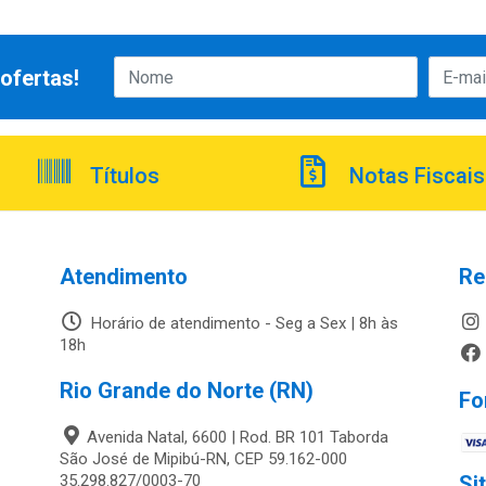
ofertas!
Títulos
Notas Fiscais
Atendimento
Re
Horário de atendimento - Seg a Sex | 8h às
18h
Rio Grande do Norte (RN)
Fo
Avenida Natal, 6600 | Rod. BR 101 Taborda
São José de Mipibú-RN, CEP 59.162-000
35.298.827/0003-70
Si