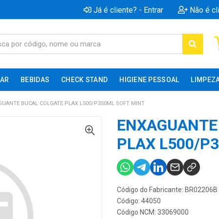
Já é cliente? - Entrar
Não é cl
AR
BEBIDAS
CHECK STAND
HIGIENE PESSOAL
LIMPEZ
GUANTE BUCAL COLGATE PLAX L500/P350ML SOFT MINT
ENXAGUANTE
PLAX L500/P
Código do Fabricante: BR02206B
Código: 44050
Código NCM: 33069000