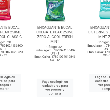
NTE BUCAL
ENXAGUANTE BUCAL
ENXAGUAN
 PLAX 250ML
COLGATE PLAX 250ML
LISTERINE 2
OOL CLASSIC
ZERO ALCOOL FRESH
MINT 
MINT
go: 320
Código:
 7891024136300
Embalagem: 78
Código: 321
N - 1
UN -
Embalagem: 7891024136409
 17891024023720
Emb. Caixa: 17
UN - 1
X - 12
CX - 
Emb. Caixa: 17891024019846
CX - 12
u login ou
Faça seu 
re-se para
cadastre-
Faça seu login ou
preços e
ver pre
cadastre-se para
mprar
comp
ver preços e
comprar