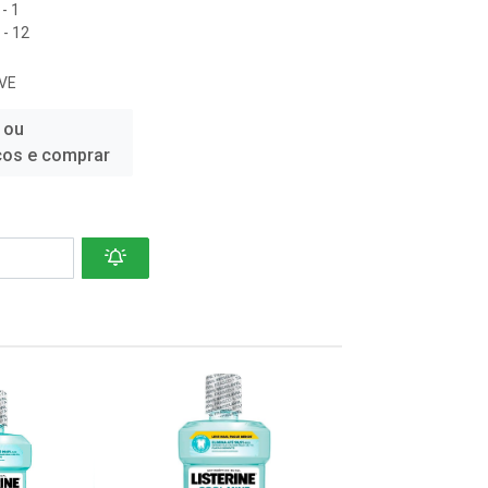
- 1
- 12
VE
 ou
ços e comprar