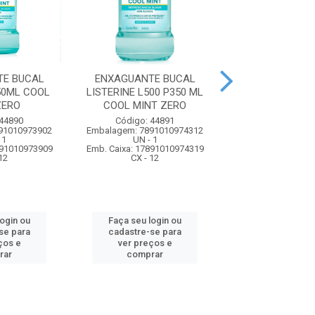
TE BUCAL
ENXAGUANTE BUCAL
ENXAGUANTE
50ML COOL
LISTERINE L500 P350 ML
CEPACOL 250M
ZERO
COOL MINT ZERO
Código: 56
 44890
Código: 44891
Embalagem: 7896
91010973902
Embalagem: 7891010974312
UN - 1
 1
UN - 1
Emb. Caixa: 17896
891010973909
Emb. Caixa: 17891010974319
CX - 24
12
CX - 12
Faça seu log
login ou
Faça seu login ou
cadastre-se 
se para
cadastre-se para
ver preços
ços e
ver preços e
comprar
rar
comprar