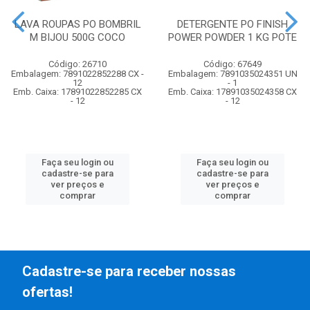
LAVA ROUPAS PO BOMBRIL
DETERGENTE PO FINISH
M BIJOU 500G COCO
POWER POWDER 1 KG POTE
Código: 26710
Código: 67649
Embalagem: 7891022852288 CX -
Embalagem: 7891035024351 UN
12
- 1
Emb. Caixa: 17891022852285 CX
Emb. Caixa: 17891035024358 CX
- 12
- 12
Faça seu login ou
Faça seu login ou
cadastre-se para
cadastre-se para
ver preços e
ver preços e
comprar
comprar
Cadastre-se para receber nossas
ofertas!