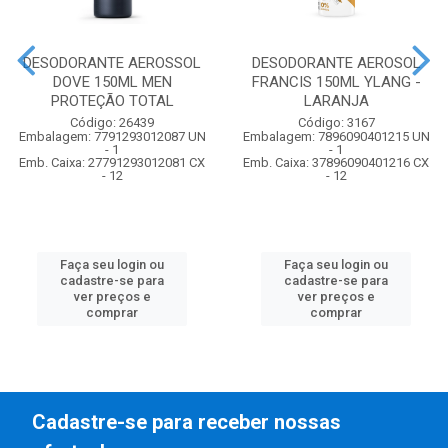
DESODORANTE AEROSSOL
DESODORANTE AEROSOL
DOVE 150ML MEN
FRANCIS 150ML YLANG -
PROTEÇÃO TOTAL
LARANJA
Código: 26439
Código: 3167
Embalagem: 7791293012087 UN
Embalagem: 7896090401215 UN
- 1
- 1
Emb. Caixa: 27791293012081 CX
Emb. Caixa: 37896090401216 CX
- 12
- 12
Faça seu login ou
Faça seu login ou
cadastre-se para
cadastre-se para
ver preços e
ver preços e
comprar
comprar
Cadastre-se para receber nossas