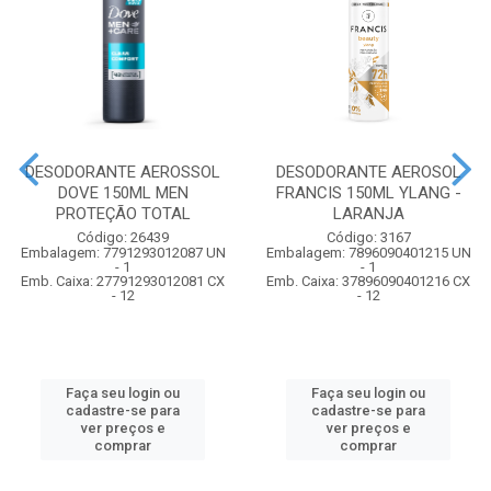
DESODORANTE AEROSSOL
DESODORANTE AEROSOL
DOVE 150ML MEN
FRANCIS 150ML YLANG -
PROTEÇÃO TOTAL
LARANJA
Código: 26439
Código: 3167
Embalagem: 7791293012087 UN
Embalagem: 7896090401215 UN
- 1
- 1
Emb. Caixa: 27791293012081 CX
Emb. Caixa: 37896090401216 CX
- 12
- 12
Faça seu login ou
Faça seu login ou
cadastre-se para
cadastre-se para
ver preços e
ver preços e
comprar
comprar