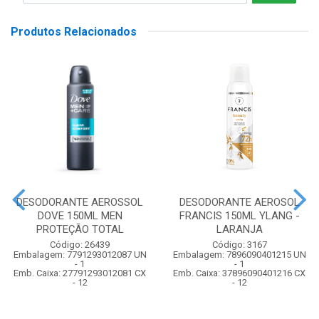
Produtos Relacionados
DESODORANTE AEROSSOL
DESODORANTE AEROSOL
DOVE 150ML MEN
FRANCIS 150ML YLANG -
PROTEÇÃO TOTAL
LARANJA
Código: 26439
Código: 3167
Embalagem: 7791293012087 UN
Embalagem: 7896090401215 UN
- 1
- 1
Emb. Caixa: 27791293012081 CX
Emb. Caixa: 37896090401216 CX
- 12
- 12