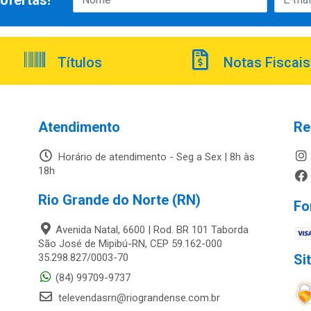
ofertas!
Títulos
Notas Fiscais
Atendimento
Re
Horário de atendimento - Seg a Sex | 8h às
18h
Rio Grande do Norte (RN)
Fo
Avenida Natal, 6600 | Rod. BR 101 Taborda
São José de Mipibú-RN, CEP 59.162-000
35.298.827/0003-70
Si
(84) 99709-9737
televendasrn@riograndense.com.br