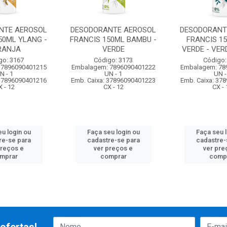
NTE AEROSOL
DESODORANTE AEROSOL
DESODORANT
50ML YLANG -
FRANCIS 150ML BAMBU -
FRANCIS 1
RANJA
VERDE
VERDE - VER
go: 3167
Código: 3173
Código:
 7896090401215
Embalagem: 7896090401222
Embalagem: 78
N - 1
UN - 1
UN -
 37896090401216
Emb. Caixa: 37896090401223
Emb. Caixa: 37
X - 12
CX - 12
CX - 
u login ou
Faça seu login ou
Faça seu 
re-se para
cadastre-se para
cadastre-
preços e
ver preços e
ver pre
mprar
comprar
comp