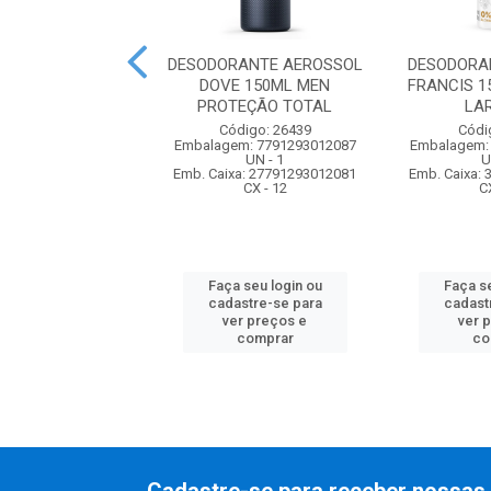
RANTE AEROSOL
DESODORANTE AEROSSOL
DESODORA
CIS150ML MEN
DOVE 150ML MEN
FRANCIS 1
IVE - AZUL
PROTEÇÃO TOTAL
LA
digo: 36890
Código: 26439
Códi
m: 7896090404384
Embalagem: 7791293012087
Embalagem:
UN - 1
UN - 1
U
xa: 17896090404381
Emb. Caixa: 27791293012081
Emb. Caixa:
CX - 12
CX - 12
C
 seu login ou
Faça seu login ou
Faça se
astre-se para
cadastre-se para
cadast
er preços e
ver preços e
ver 
comprar
comprar
co