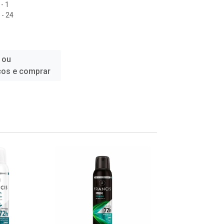
- 1
- 24
 ou
ços e comprar