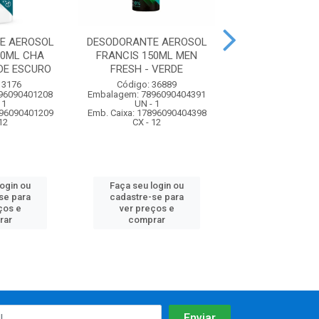
E AEROSOL
DESODORANTE AEROSOL
DESODORANTE 
50ML CHA
FRANCIS 150ML MEN
FRANCIS150M
DE ESCURO
FRESH - VERDE
ACTIVE - 
 3176
Código: 36889
Código: 36
96090401208
Embalagem: 7896090404391
Embalagem: 7896
 1
UN - 1
UN - 1
896090401209
Emb. Caixa: 17896090404398
Emb. Caixa: 17896
12
CX - 12
CX - 12
login ou
Faça seu login ou
Faça seu log
se para
cadastre-se para
cadastre-se 
ços e
ver preços e
ver preços
rar
comprar
comprar