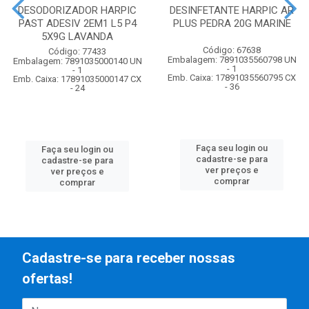
DESODORIZADOR HARPIC
DESINFETANTE HARPIC AR
PAST ADESIV 2EM1 L5 P4
PLUS PEDRA 20G MARINE
5X9G LAVANDA
Código: 67638
Código: 77433
Embalagem: 7891035560798 UN
Embalagem: 7891035000140 UN
- 1
- 1
Emb. Caixa: 17891035560795 CX
Emb. Caixa: 17891035000147 CX
- 36
- 24
Faça seu login ou
Faça seu login ou
cadastre-se para
cadastre-se para
ver preços e
ver preços e
comprar
comprar
Cadastre-se para receber nossas
ofertas!