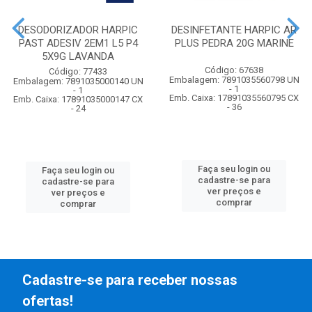
DESODORIZADOR HARPIC
DESINFETANTE HARPIC AR
PAST ADESIV 2EM1 L5 P4
PLUS PEDRA 20G MARINE
5X9G LAVANDA
Código: 67638
Código: 77433
Embalagem: 7891035560798 UN
Embalagem: 7891035000140 UN
- 1
- 1
Emb. Caixa: 17891035560795 CX
Emb. Caixa: 17891035000147 CX
- 36
- 24
Faça seu login ou
Faça seu login ou
cadastre-se para
cadastre-se para
ver preços e
ver preços e
comprar
comprar
Cadastre-se para receber nossas
ofertas!