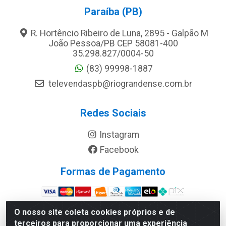
Paraíba (PB)
R. Hortêncio Ribeiro de Luna, 2895 - Galpão M
João Pessoa/PB CEP 58081-400
35.298.827/0004-50
(83) 99998-1887
televendaspb@riograndense.com.br
Redes Sociais
Instagram
Facebook
Formas de Pagamento
Site Seguro
O nosso site coleta cookies próprios e de
terceiros para proporcionar uma experiência