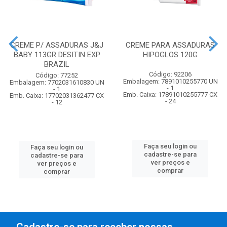
CREME P/ ASSADURAS J&J
CREME PARA ASSADURAS
BABY 113GR DESITIN EXP
HIPOGLOS 120G
BRAZIL
Código: 92206
Código: 77252
Embalagem: 7891010255770 UN
Embalagem: 7702031610830 UN
- 1
- 1
Emb. Caixa: 17891010255777 CX
Emb. Caixa: 17702031362477 CX
- 24
- 12
Faça seu login ou
Faça seu login ou
cadastre-se para
cadastre-se para
ver preços e
ver preços e
comprar
comprar