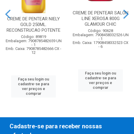
CREME DE PENTEAR SALON
LINE XEROSA 800G
CREME DE PENTEAR NIELY
GLAMOUR CHIC
GOLD 250ML.
RECONSTRUCAO POTENTE
Código: 90628
Embalagem: 7908458332526 UN
Código: 89819
- 1
Embalagem: 7908785482659 UN
Emb. Caixa: 17908458332523 CX
- 1
- 6
Emb. Caixa: 7908785482666 CX -
12
Faça seu login ou
cadastre-se para
Faça seu login ou
ver preços e
cadastre-se para
comprar
ver preços e
comprar
Cadastre-se para receber nossas