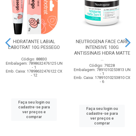
HIDRATANTE LABIAL
NEUTROGENA FACE CARE
LABOTRAT 10G PESSEGO
INTENSIVE 100G
ANTISSINAIS HIDRA MATTE
...
Código: 88830
Embalagem: 7898632476125 UN
Código: 79228
- 1
Embalagem: 7891010253813 UN
Emb. Caixa: 17898632476122 CX
- 1
- 12
Emb. Caixa: 17891010253810 CX
- 6
Faça seu login ou
cadastre-se para
Faça seu login ou
ver preços e
cadastre-se para
comprar
ver preços e
comprar