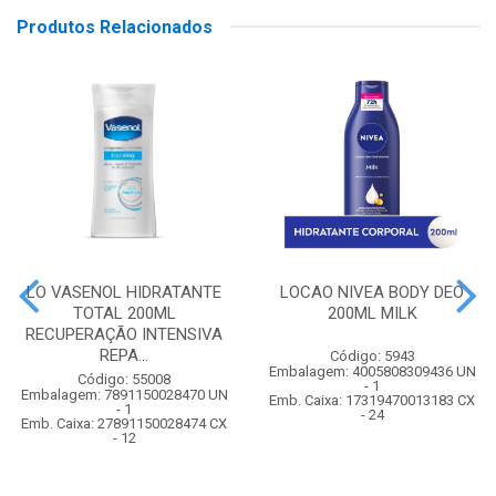
Produtos Relacionados
LO VASENOL HIDRATANTE
LOCAO NIVEA BODY DEO
TOTAL 200ML
200ML MILK
RECUPERAÇÃO INTENSIVA
REPA...
Código: 5943
Embalagem: 4005808309436 UN
Código: 55008
- 1
Embalagem: 7891150028470 UN
Emb. Caixa: 17319470013183 CX
- 1
- 24
Emb. Caixa: 27891150028474 CX
- 12