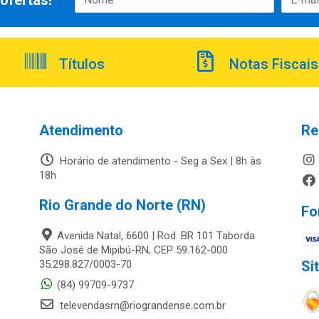
ofertas!
Títulos
Notas Fiscais
Atendimento
Re
Horário de atendimento - Seg a Sex | 8h às
18h
Rio Grande do Norte (RN)
Fo
Avenida Natal, 6600 | Rod. BR 101 Taborda
São José de Mipibú-RN, CEP 59.162-000
35.298.827/0003-70
Si
(84) 99709-9737
televendasrn@riograndense.com.br