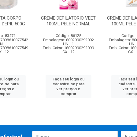
TA CORPO
CREME DEPILATORIO VEET
CREME DEPILA
 DEPIL 500G
100ML PELE NORMAL
100ML PELE
o: 83471
Código: 86128
Código:
 7898610077542
Embalagem: 8002990292092
Embalagem: 80
N - 1
UN - 1
UN -
 17898610077549
Emb. Caixa: 18002990292099
Emb. Caixa: 18
X - 12
CX - 12
CX - 
u login ou
Faça seu login ou
Faça seu 
re-se para
cadastre-se para
cadastre-
preços e
ver preços e
ver pre
mprar
comprar
comp