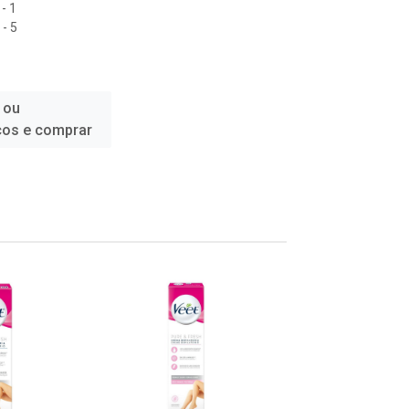
- 1
- 5
 ou
ços e comprar