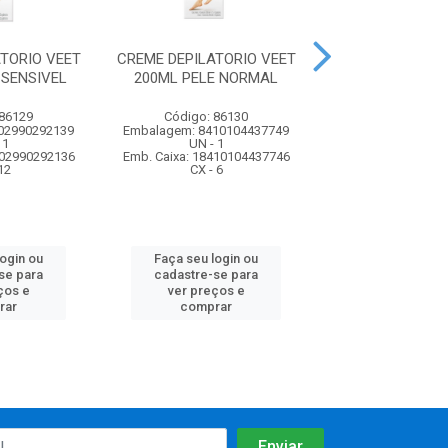
TORIO VEET
CREME DEPILATORIO VEET
CREME DEPILATO
 SENSIVEL
200ML PELE NORMAL
200ML PELE S
 86129
Código: 86130
Código: 86
02990292139
Embalagem: 8410104437749
Embalagem: 8410
 1
UN - 1
UN - 1
002990292136
Emb. Caixa: 18410104437746
Emb. Caixa: 18410
12
CX - 6
CX - 6
login ou
Faça seu login ou
Faça seu log
se para
cadastre-se para
cadastre-se 
ços e
ver preços e
ver preços
rar
comprar
comprar