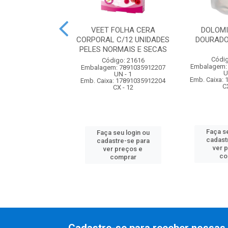
EPILATORIO VEET
VEET FOLHA CERA
DOLOMI
PELE SENSIVEL
CORPORAL C/12 UNIDADES
DOURADO
PELES NORMAIS E SECAS
digo: 86131
Códig
Código: 21616
m: 8410104274160
Embalagem:
Embalagem: 7891035912207
UN - 1
U
UN - 1
xa: 18410104274167
Emb. Caixa:
Emb. Caixa: 17891035912204
CX - 6
C
CX - 12
 seu login ou
Faça se
Faça seu login ou
astre-se para
cadast
cadastre-se para
er preços e
ver 
ver preços e
comprar
co
comprar