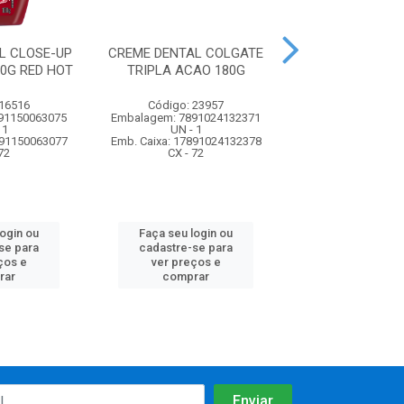
L CLOSE-UP
CREME DENTAL COLGATE
CREME DENTAL 
00G RED HOT
TRIPLA ACAO 180G
LIQUIFRESH 10
 16516
Código: 23957
Código: 2
91150063075
Embalagem: 7891024132371
Embalagem: 7891
 1
UN - 1
UN - 1
891150063077
Emb. Caixa: 17891024132378
Emb. Caixa: 67891
72
CX - 72
CX - 72
login ou
Faça seu login ou
Faça seu log
se para
cadastre-se para
cadastre-se 
ços e
ver preços e
ver preços
rar
comprar
comprar