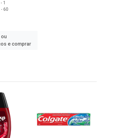
- 1
- 60
 ou
ços e comprar