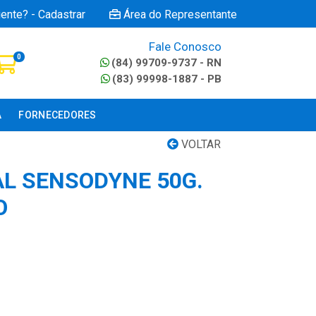
iente? - Cadastrar
Área do Representante
Fale Conosco
0
(84) 99709-9737 - RN
(83) 99998-1887 - PB
A
FORNECEDORES
VOLTAR
L SENSODYNE 50G.
O