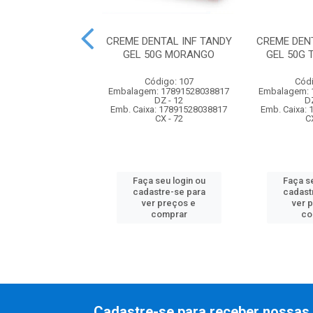
ENTAL CLOSE-UP
CREME DENTAL INF TANDY
CREME DEN
FRESH 100G ICE
GEL 50G MORANGO
GEL 50G 
ódigo: 260
Código: 107
Códi
m: 7891037744509
Embalagem: 17891528038817
Embalagem: 
UN - 1
DZ - 12
DZ
xa: 67891037744501
Emb. Caixa: 17891528038817
Emb. Caixa:
CX - 72
CX - 72
C
 seu login ou
Faça seu login ou
Faça se
astre-se para
cadastre-se para
cadast
er preços e
ver preços e
ver 
comprar
comprar
co
Cadastre-se para receber nossas 