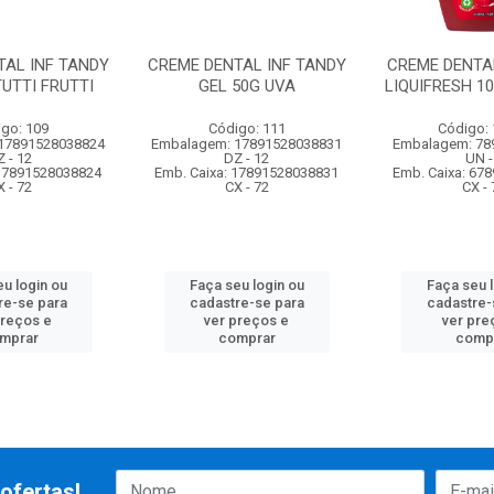
TAL INF TANDY
CREME DENTAL INF TANDY
CREME DENTA
TUTTI FRUTTI
GEL 50G UVA
LIQUIFRESH 1
go: 109
Código: 111
Código:
17891528038824
Embalagem: 17891528038831
Embalagem: 78
 - 12
DZ - 12
UN -
 17891528038824
Emb. Caixa: 17891528038831
Emb. Caixa: 67
X - 72
CX - 72
CX - 
u login ou
Faça seu login ou
Faça seu 
re-se para
cadastre-se para
cadastre-
preços e
ver preços e
ver pre
mprar
comprar
comp
ofertas!