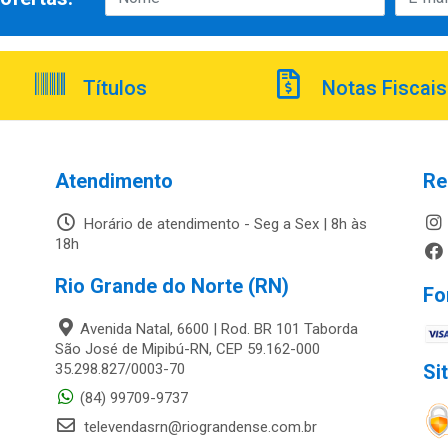
Títulos
Notas Fiscais
Atendimento
Re
Horário de atendimento - Seg a Sex | 8h às
18h
Rio Grande do Norte (RN)
Fo
Avenida Natal, 6600 | Rod. BR 101 Taborda
São José de Mipibú-RN, CEP 59.162-000
35.298.827/0003-70
Si
(84) 99709-9737
televendasrn@riograndense.com.br