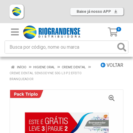
Baixe já nosso APP
0
VOLTAR
INÍCIO
HIGIENE ORAL
CREME DENTAL
CREME DENTAL SENSODYNE 50G L3 P2 EFEITO
BRANQUEADOR