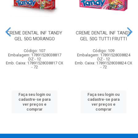
CREME DENTAL INF TANDY
CREME DENTAL INF TANDY
GEL 50G MORANGO
GEL 50G TUTTI FRUTTI
Código: 107
Código: 109
Embalagem: 17891528038817
Embalagem: 17891528038824
DZ - 12
DZ - 12
Emb. Caixa: 17891528038817 CX
Emb. Caixa: 17891528038824 CX
- 72
- 72
Faça seu login ou
Faça seu login ou
cadastre-se para
cadastre-se para
ver preços e
ver preços e
comprar
comprar