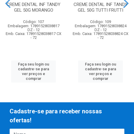
CREME DENTAL INF TANDY
CREME DENTAL INF TANDY
GEL 50G MORANGO
GEL 50G TUTTI FRUTTI
Código: 107
Código: 109
Embalagem: 17891528038817
Embalagem: 17891528038824
DZ - 12
DZ - 12
Emb. Caixa: 17891528038817 CX
Emb. Caixa: 17891528038824 CX
- 72
- 72
Faça seu login ou
Faça seu login ou
cadastre-se para
cadastre-se para
ver preços e
ver preços e
comprar
comprar
Cadastre-se para receber nossas
ofertas!