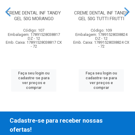
CREME DENTAL INF TANDY
CREME DENTAL INF TANDY
GEL 50G MORANGO
GEL 50G TUTTI FRUTTI
Código: 107
Código: 109
Embalagem: 17891528038817
Embalagem: 17891528038824
DZ - 12
DZ - 12
Emb. Caixa: 17891528038817 CX
Emb. Caixa: 17891528038824 CX
- 72
- 72
Faça seu login ou
Faça seu login ou
cadastre-se para
cadastre-se para
ver preços e
ver preços e
comprar
comprar
Cadastre-se para receber nossas
ofertas!