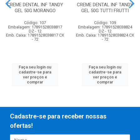
CREME DENTAL INF TANDY
CREME DENTAL INF TANDY
GEL 50G MORANGO
GEL 50G TUTTI FRUTTI
Código: 107
Código: 109
Embalagem: 17891528038817
Embalagem: 17891528038824
DZ - 12
DZ - 12
Emb. Caixa: 17891528038817 CX
Emb. Caixa: 17891528038824 CX
- 72
- 72
Faça seu login ou
Faça seu login ou
cadastre-se para
cadastre-se para
ver preços e
ver preços e
comprar
comprar
Cadastre-se para receber nossas
ofertas!