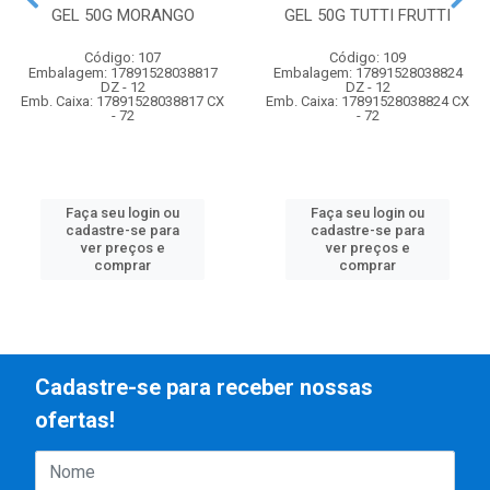
GEL 50G MORANGO
GEL 50G TUTTI FRUTTI
Código: 107
Código: 109
Embalagem: 17891528038817
Embalagem: 17891528038824
DZ - 12
DZ - 12
Emb. Caixa: 17891528038817 CX
Emb. Caixa: 17891528038824 CX
- 72
- 72
Faça seu login ou
Faça seu login ou
cadastre-se para
cadastre-se para
ver preços e
ver preços e
comprar
comprar
Cadastre-se para receber nossas
ofertas!