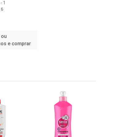
- 1
 6
 ou
ços e comprar