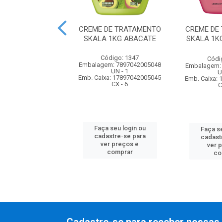
E PENTEAR SEDA
CREME DE TRATAMENTO
CREME DE
0ML PRETOS
SKALA 1KG ABACATE
SKALA 1K
UMINOSOS
Código: 1347
ódigo: 230
Códi
Embalagem: 7897042005048
m: 7898422745301
Embalagem:
UN - 1
UN - 1
U
Emb. Caixa: 17897042005045
xa: 27898422745305
Emb. Caixa:
CX - 6
CX - 12
C
Faça seu login ou
 seu login ou
Faça se
cadastre-se para
astre-se para
cadast
ver preços e
er preços e
ver 
comprar
comprar
co