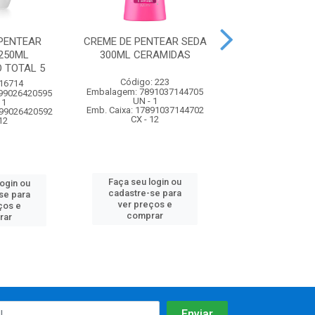
PENTEAR
CREME DE PENTEAR SEDA
CREME DE PENT
250ML
300ML CERAMIDAS
300ML PRE
 TOTAL 5
LUMINOS
Código: 223
 16714
Código: 2
Embalagem: 7891037144705
99026420595
Embalagem: 7898
UN - 1
 1
UN - 1
Emb. Caixa: 17891037144702
899026420592
Emb. Caixa: 27898
CX - 12
12
CX - 12
Faça seu login ou
login ou
Faça seu log
cadastre-se para
se para
cadastre-se 
ver preços e
ços e
ver preços
comprar
rar
comprar