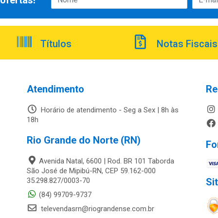
ofertas!
Títulos
Notas Fiscais
Atendimento
Re
Horário de atendimento - Seg a Sex | 8h às
18h
Rio Grande do Norte (RN)
Fo
Avenida Natal, 6600 | Rod. BR 101 Taborda
São José de Mipibú-RN, CEP 59.162-000
35.298.827/0003-70
Si
(84) 99709-9737
televendasrn@riograndense.com.br