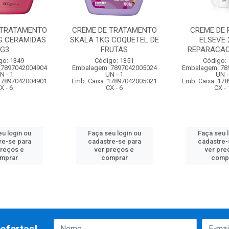
 TRATAMENTO
CREME DE TRATAMENTO
CREME DE 
G CERAMIDAS
SKALA 1KG COQUETEL DE
ELSEVE 
G3
FRUTAS
REPARACAO
go: 1349
Código: 1351
Código:
 7897042004904
Embalagem: 7897042005024
Embalagem: 78
N - 1
UN - 1
UN -
 17897042004901
Emb. Caixa: 17897042005021
Emb. Caixa: 17
X - 6
CX - 6
CX - 
u login ou
Faça seu login ou
Faça seu 
re-se para
cadastre-se para
cadastre-
preços e
ver preços e
ver pre
mprar
comprar
comp