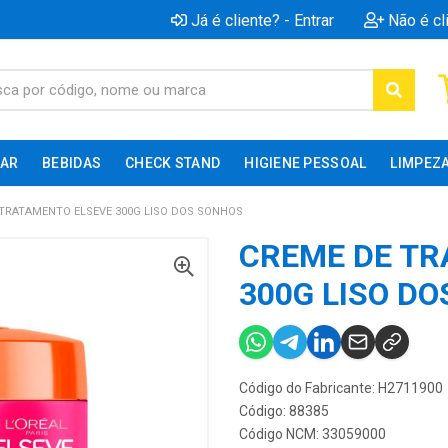
Já é cliente? - Entrar
Não é cl
AR
BEBIDAS
CHECK STAND
HIGIENE PESSOAL
LIMPEZ
TRATAMENTO ELSEVE 300G LISO DOS SONHOS
CREME DE TR
300G LISO D
Código do Fabricante: H2711900
Código: 88385
Código NCM: 33059000