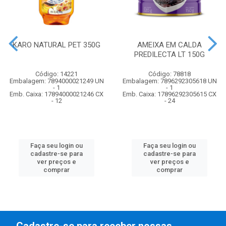
KARO NATURAL PET 350G
AMEIXA EM CALDA
PREDILECTA LT 150G
Código: 14221
Código: 78818
Embalagem: 7894000021249 UN
Embalagem: 7896292305618 UN
- 1
- 1
Emb. Caixa: 17894000021246 CX
Emb. Caixa: 17896292305615 CX
- 12
- 24
Faça seu login ou
Faça seu login ou
cadastre-se para
cadastre-se para
ver preços e
ver preços e
comprar
comprar