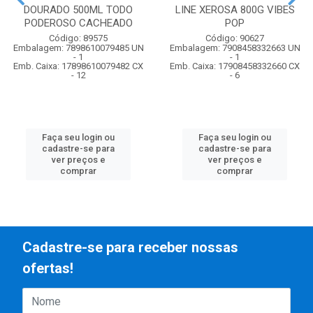
DOURADO 500ML TODO
LINE XEROSA 800G VIBES
PODEROSO CACHEADO
POP
Código: 89575
Código: 90627
Embalagem: 7898610079485 UN
Embalagem: 7908458332663 UN
- 1
- 1
Emb. Caixa: 17898610079482 CX
Emb. Caixa: 17908458332660 CX
- 12
- 6
Faça seu login ou
Faça seu login ou
cadastre-se para
cadastre-se para
ver preços e
ver preços e
comprar
comprar
Cadastre-se para receber nossas
ofertas!