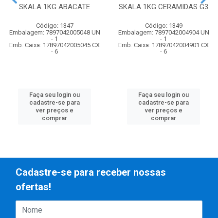
SKALA 1KG ABACATE
SKALA 1KG CERAMIDAS G3
Código: 1347
Código: 1349
Embalagem: 7897042005048 UN
Embalagem: 7897042004904 UN
- 1
- 1
Emb. Caixa: 17897042005045 CX
Emb. Caixa: 17897042004901 CX
- 6
- 6
Faça seu login ou
Faça seu login ou
cadastre-se para
cadastre-se para
ver preços e
ver preços e
comprar
comprar
Cadastre-se para receber nossas
ofertas!