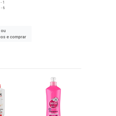
- 1
- 6
 ou
ços e comprar