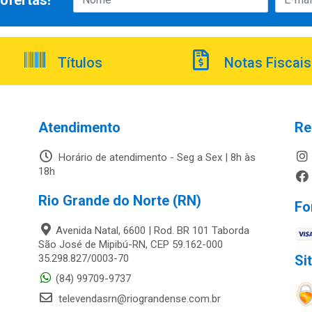
ofertas!
Títulos
Notas Fiscais
Atendimento
Re
Horário de atendimento - Seg a Sex | 8h às
18h
Rio Grande do Norte (RN)
Fo
Avenida Natal, 6600 | Rod. BR 101 Taborda
São José de Mipibú-RN, CEP 59.162-000
35.298.827/0003-70
Si
(84) 99709-9737
televendasrn@riograndense.com.br