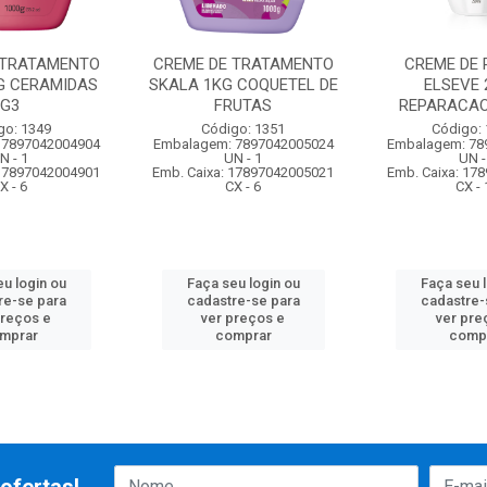
 TRATAMENTO
CREME DE TRATAMENTO
CREME DE 
G CERAMIDAS
SKALA 1KG COQUETEL DE
ELSEVE 
G3
FRUTAS
REPARACAO
go: 1349
Código: 1351
Código:
 7897042004904
Embalagem: 7897042005024
Embalagem: 78
N - 1
UN - 1
UN -
 17897042004901
Emb. Caixa: 17897042005021
Emb. Caixa: 17
X - 6
CX - 6
CX - 
u login ou
Faça seu login ou
Faça seu 
re-se para
cadastre-se para
cadastre-
preços e
ver preços e
ver pre
mprar
comprar
comp