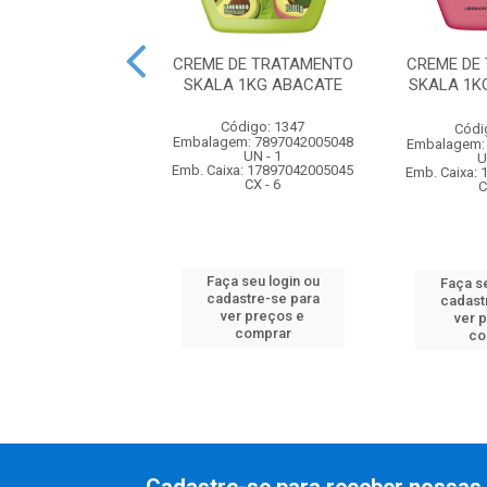
E PENTEAR SEDA
CREME DE TRATAMENTO
CREME DE
0ML PRETOS
SKALA 1KG ABACATE
SKALA 1K
UMINOSOS
Código: 1347
ódigo: 230
Códi
Embalagem: 7897042005048
m: 7898422745301
Embalagem:
UN - 1
UN - 1
U
Emb. Caixa: 17897042005045
xa: 27898422745305
Emb. Caixa:
CX - 6
CX - 12
C
Faça seu login ou
 seu login ou
Faça se
cadastre-se para
astre-se para
cadast
ver preços e
er preços e
ver 
comprar
comprar
co