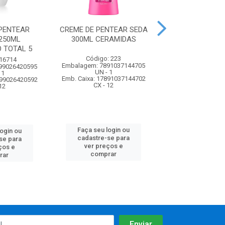
PENTEAR
CREME DE PENTEAR SEDA
CREME DE PENT
250ML
300ML CERAMIDAS
300ML PRE
 TOTAL 5
LUMINOS
Código: 223
 16714
Código: 2
Embalagem: 7891037144705
99026420595
Embalagem: 7898
UN - 1
 1
UN - 1
Emb. Caixa: 17891037144702
899026420592
Emb. Caixa: 27898
CX - 12
12
CX - 12
Faça seu login ou
login ou
Faça seu log
cadastre-se para
se para
cadastre-se 
ver preços e
ços e
ver preços
comprar
rar
comprar