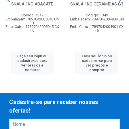
SKALA 1KG ABACATE
SKALA 1KG CERAMIDAS G3
Código: 1347
Código: 1349
Embalagem: 7897042005048 UN
Embalagem: 7897042004904 UN
- 1
- 1
Emb. Caixa: 17897042005045 CX
Emb. Caixa: 17897042004901 CX
- 6
- 6
Faça seu login ou
Faça seu login ou
cadastre-se para
cadastre-se para
ver preços e
ver preços e
comprar
comprar
Cadastre-se para receber nossas
ofertas!