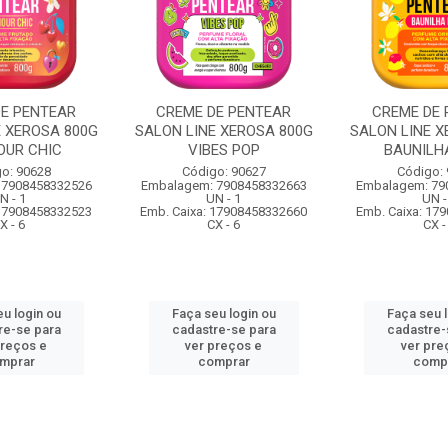
DE PENTEAR
CREME DE PENTEAR
CREME DE 
E XEROSA 800G
SALON LINE XEROSA 800G
SALON LINE X
UR CHIC
VIBES POP
BAUNILH
o: 90628
Código: 90627
Código:
 7908458332526
Embalagem: 7908458332663
Embalagem: 79
N - 1
UN - 1
UN -
 17908458332523
Emb. Caixa: 17908458332660
Emb. Caixa: 17
X - 6
CX - 6
CX -
u login ou
Faça seu login ou
Faça seu 
re-se para
cadastre-se para
cadastre-
preços e
ver preços e
ver pre
mprar
comprar
comp