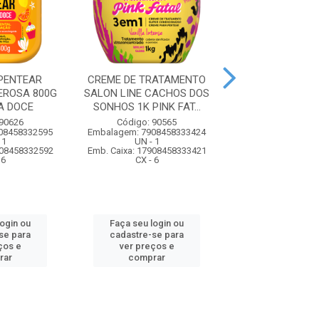
PENTEAR
CREME DE TRATAMENTO
CREME DE TRA
EROSA 800G
SALON LINE CACHOS DOS
SALON LINE CA
A DOCE
SONHOS 1K PINK FAT...
SONHOS 1KG PIN
 90626
Código: 90565
Código: 90
08458332595
Embalagem: 7908458333424
Embalagem: 7908
 1
UN - 1
UN - 1
908458332592
Emb. Caixa: 17908458333421
Emb. Caixa: 17908
 6
CX - 6
CX - 6
login ou
Faça seu login ou
Faça seu log
se para
cadastre-se para
cadastre-se 
ços e
ver preços e
ver preços
rar
comprar
comprar