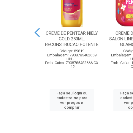
DE TRATAMENTO
CREME DE PENTEAR NIELY
CREME 
INE CACHOS DOS
GOLD 250ML.
SALON LIN
 1KG PINK LE...
RECONSTRUCAO POTENTE
GLAMO
digo: 90564
Código: 89819
Códig
m: 7908458333219
Embalagem: 7908785482659
Embalagem:
UN - 1
UN - 1
U
xa: 17908458333216
Emb. Caixa: 7908785482666 CX
Emb. Caixa:
CX - 6
- 12
C
 seu login ou
Faça seu login ou
Faça se
astre-se para
cadastre-se para
cadast
er preços e
ver preços e
ver 
comprar
comprar
co