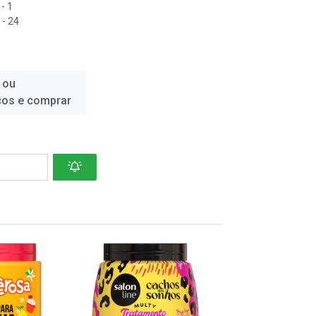
- 1
- 24
 ou
ços e comprar