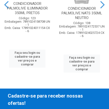
CONDICIONADOR
PALMOLIVE ILUMINADOR
CONDICIONADOR
350ML PRETOS
PALMOLIVE NATS 350ML
NEUTRO
Código: 123
Embalagem: 7891024158708 UN
Código: 138
- 1
Embalagem: 7891024172537 UN
Emb. Caixa: 17891024011154 CX
- 1
- 6
Emb. Caixa: 17891024025724 CX
- 6
Faça seu login ou
cadastre-se para
Faça seu login ou
ver preços e
cadastre-se para
comprar
ver preços e
comprar
Cadastre-se para receber nossas
ofertas!