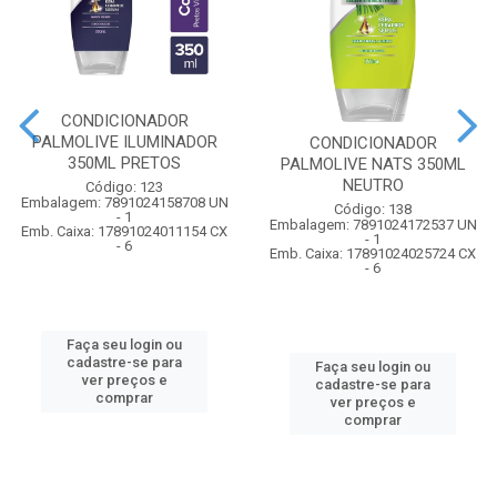
CONDICIONADOR
PALMOLIVE ILUMINADOR
CONDICIONADOR
350ML PRETOS
PALMOLIVE NATS 350ML
NEUTRO
Código: 123
Embalagem: 7891024158708 UN
Código: 138
- 1
Embalagem: 7891024172537 UN
Emb. Caixa: 17891024011154 CX
- 1
- 6
Emb. Caixa: 17891024025724 CX
- 6
Faça seu login ou
cadastre-se para
Faça seu login ou
ver preços e
cadastre-se para
comprar
ver preços e
comprar