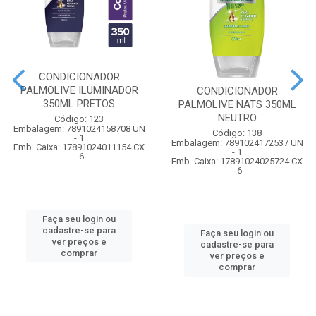
CONDICIONADOR
PALMOLIVE ILUMINADOR
CONDICIONADOR
350ML PRETOS
PALMOLIVE NATS 350ML
NEUTRO
Código: 123
Embalagem: 7891024158708 UN
Código: 138
- 1
Embalagem: 7891024172537 UN
Emb. Caixa: 17891024011154 CX
- 1
- 6
Emb. Caixa: 17891024025724 CX
- 6
Faça seu login ou
cadastre-se para
Faça seu login ou
ver preços e
cadastre-se para
comprar
ver preços e
comprar