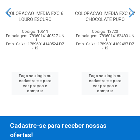
COLORACAO IMEDIA EXC 6
COLORACAO IMEDIA EXC 6.7
LOURO ESCURO
CHOCOLATE PURO
Código: 10511
Código: 13723
Embalagem: 7896014140527 UN
Embalagem: 7896014182480 UN
- 1
- 1
Emb. Caixa: 17896014140524 DZ
Emb. Caixa: 17896014182487 DZ
- 12
- 12
Faça seu login ou
Faça seu login ou
cadastre-se para
cadastre-se para
ver preços e
ver preços e
comprar
comprar
Cadastre-se para receber nossas
ofertas!